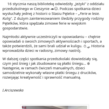
16 stycznia naszą bibliotekę odwiedziły „Jeżyki” z oddziału
przedszkolnego w Cieszynie 🦔😊. Podczas spotkania dzieci
wysłuchały jednej z historii o Stasiu Pętelce –
„Ferie w lesie.
Kulig”
. Z dużym zainteresowaniem śledziły przygody rodziny
Pętelków, która spędzała zimowe ferie w wiejskim
gospodarstwie.
Najmłodsi aktywnie uczestniczyli w opowiadaniu – chętnie
opowiadali o swoich zimowych aktywnościach i sportach, a
także potwierdzili, że sami brali udział w kuligu. ⛄🛷 Historia
wprowadziła dzieci w radosny, zimowy nastrój.
W dalszej części spotkania przedszkolaki dowiedziały się,
czym jest śnieg i jak zbudowane są płatki śniegu... ❄️
Następnie, w ramach ćwiczeń manualnych, dzieci
samodzielnie wykonały własne płatki śniegu z drucików,
rozwijając kreatywność i sprawność manualną.
I.Arciszewska