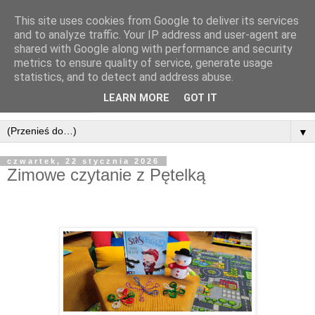
This site uses cookies from Google to deliver its services
and to analyze traffic. Your IP address and user-agent are
shared with Google along with performance and security
metrics to ensure quality of service, generate usage
statistics, and to detect and address abuse.
LEARN MORE
GOT IT
▼
czwartek, 22 stycznia 2026
Zimowe czytanie z Pętelką