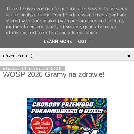
This site uses cookies from Google to deliver its services
and to analyze traffic. Your IP address and user-agent are
shared with Google along with performance and security
metrics to ensure quality of service, generate usage
statistics, and to detect and address abuse.
LEARN MORE
GOT IT
▼
piątek, 23 stycznia 2026
WOŚP 2026 Gramy na zdrowie!