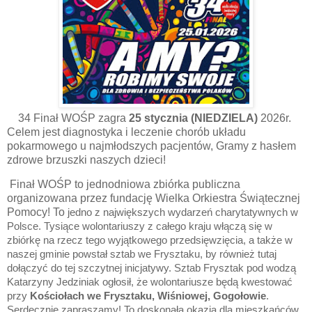
34 Finał WOŚP zagra
25 stycznia (NIEDZIELA)
2026r.
Celem jest diagnostyka i leczenie chorób układu
pokarmowego u najmłodszych pacjentów, Gramy z hasłem
zdrowe brzuszki naszych dzieci!
Finał WOŚP to jednodniowa zbiórka publiczna
organizowana przez fundację Wielka Orkiestra Świątecznej
Pomocy! To
jedno z największych wydarzeń charytatywnych w
Polsce. Tysiące wolontariuszy z całego kraju włączą się w
zbiórkę na rzecz tego wyjątkowego przedsięwzięcia, a także w
naszej gminie powstał sztab we Frysztaku, by również tutaj
dołączyć do tej szczytnej inicjatywy.
Sztab Frysztak pod wodzą
Katarzyny Jedziniak ogłosił, że wolontariusze będą kwestować
przy
Kościołach we Frysztaku, Wiśniowej, Gogołowie
.
Serdecznie zapraszamy! To doskonała okazja dla mieszkańców