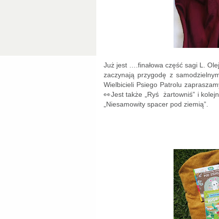
Już jest ….finałowa część sagi L. Olej
zaczynają przygodę z samodzielnym 
Wielbicieli Psiego Patrolu zaprasza
👀Jest także „Ryś żartowniś” i kole
„Niesamowity spacer pod ziemią”.
Zapraszam