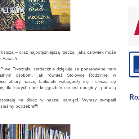
rostszą – oraz najpotężniejszą rzeczą, jaką człowiek może
y Pausch
BP we Frysztaku serdecznie dziękuje za podarowane nam
ywatnym osobom, jak również Stołówce Rodzinnej w
ci zbiory naszej Biblioteki wzbogaciły się i cieszą się
, dla których nasz księgozbiór nie jest obojętny i potrafią
ozostają na długo w naszej pamięci. Wyrazy sympatii
esteśmy potrzebni😎