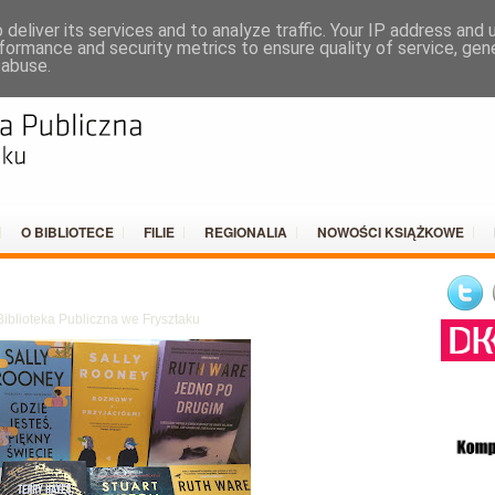
DO
deliver its services and to analyze traffic. Your IP address and
formance and security metrics to ensure quality of service, ge
 abuse.
O BIBLIOTECE
FILIE
REGIONALIA
NOWOŚCI KSIĄŻKOWE
blioteka Publiczna we Frysztaku