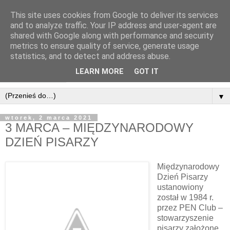
This site uses cookies from Google to deliver its services
and to analyze traffic. Your IP address and user-agent are
shared with Google along with performance and security
metrics to ensure quality of service, generate usage
statistics, and to detect and address abuse.
LEARN MORE
GOT IT
▼
wtorek, 2 marca 2021
3 MARCA – MIĘDZYNARODOWY
DZIEŃ PISARZY
Międzynarodowy
Dzień Pisarzy
ustanowiony
został w 1984 r.
przez PEN Club –
stowarzyszenie
pisarzy założone