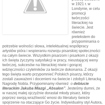
w 1921 r. w
Londynie, w celu
promocji
twórczości
literackiej na
świecie. Jest
również
pretekstem do
przypominania o
potrzebie wolności słowa, intelektualnej współpracy
artystów pióra i wspieraniu rozwoju pisarskiej społeczności
na całym świecie. Wszystkim pisarzom i pisarkom z okazji
ich święta życzymy satysfakcji w pracy, nieustającej weny
twórczej, sukcesów na literackiej niwie i gorącej
wdzięczności czytelników za twórcze dokonania. Z okazji
tego święta warto przypomnieć Polskich pisarzy, którzy
zostali zauważeni i docenieni na świecie i zdobyli Literacką
Nagrodę Nobla. Przypominamy również
o
debiucie
literackim Jakuba Miazgi „Absalon”
.
Jesteśmy dumni, że
w naszej małej ojczyźnie dorastał młody pisarz, który
poprzez swoją wrażliwość wnosi do literatury świeże
spojrzenie na otaczające Go życie. Indywidualny styl Autora,