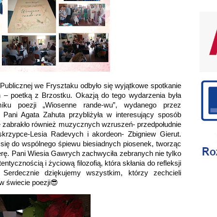
Publicznej we Frysztaku odbyło się wyjątkowe spotkanie 
 – poetką z Brzostku. Okazją do tego wydarzenia była 
miku poezji „Wiosenne rande-wu”, wydanego przez 
ni Agata Zahuta przybliżyła w interesujący sposób 
e zabrakło również muzycznych wzruszeń- przedpołudnie 
skrzypce-Lesia Radevych i akordeon- Zbigniew Gierut. 
i się do wspólnego śpiewu biesiadnych piosenek, tworząc 
erę. Pani Wiesia Gawrych zachwyciła zebranych nie tylko 
tycznością i życiową filozofią, która skłania do refleksji 
rdecznie dziękujemy wszystkim, którzy zechcieli 
w świecie poezji😎