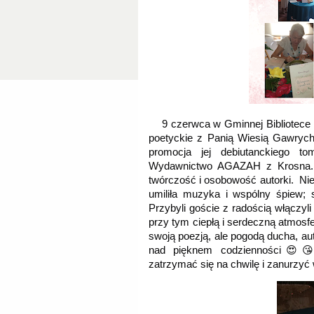
9 czerwca w Gminnej Bibliotece 
poetyckie z Panią Wiesią Gawrych
promocja jej debiutanckiego to
Wydawnictwo AGAZAH z Krosna. Pa
twórczość i osobowość autorki.  Ni
umiliła muzyka i wspólny śpiew; 
Przybyli goście z radością włączyl
przy tym ciepłą i serdeczną atmosf
swoją poezją, ale pogodą ducha, auten
nad pięknem codzienności😍😘Se
zatrzymać się na chwilę i zanurzyć 