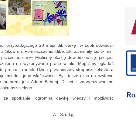
zół
przypadającego 20 maja Bibliotekę
w Lubli odwiedził
tr Skowron. Pomieszczenia Biblioteki zamieniły się w mini
pszczelarskim👀 Mieliśmy okazję dowiedzieć się, jaki jest
e względu na wykonywane prace w ulu. Mogliśmy oglądać
u prosto z ramek. Dzieci przymierzały strój pszczelarza, a
zaje miodu i jego właściwości. Był także czas na czytanie
go autorem jest Adam Bahdaj. Dzieci z zaangażowaniem
wosku pszczelego.
i za spotkanie, ogromną dawkę wiedzy i możliwość
A.
Szerląg