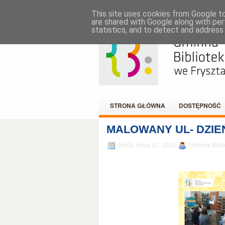
KATALOG ON-LINE
KONTAKT
RO
This site uses cookies from Google to 
are shared with Google along with per
statistics, and to detect and address
STRONA GŁÓWNA
DOSTĘPNOŚĆ
MALOWANY UL- DZIE
środa, maja 27, 2026
Gminna Bibli