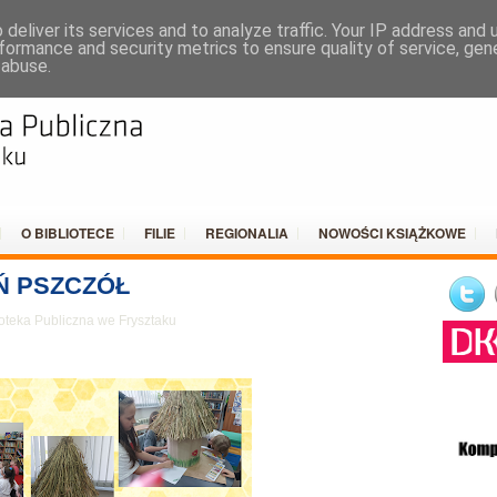
DO
deliver its services and to analyze traffic. Your IP address and
formance and security metrics to ensure quality of service, ge
 abuse.
O BIBLIOTECE
FILIE
REGIONALIA
NOWOŚCI KSIĄŻKOWE
Ń PSZCZÓŁ
oteka Publiczna we Frysztaku