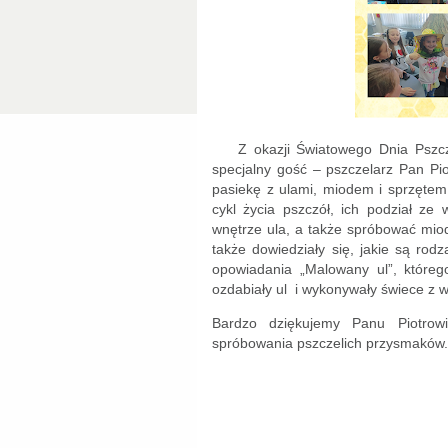
Z okazji Światowego Dnia Pszc
specjalny gość – pszczelarz Pan Pio
pasiekę z ulami, miodem i sprzętem 
cykl życia pszczół, ich podział z
wnętrze ula, a także spróbować miod
także dowiedziały się, jakie są rod
opowiadania „Malowany ul”, które
ozdabiały ul
i wykonywały świece z 
Bardzo dziękujemy Panu Piotrow
spróbowania pszczelich przysmaków.