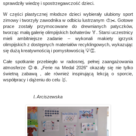
sprawdziły wiedzę i spostrzegawczość dzieci.
W części plastycznej młodsze dzieci wybierały ulubiony sport
zimowy i tworzyły zawodnika w odbiciu lustrzanym
🎨✂️
. Gotowe
prace zostały przymocowane do drewnianych patyczków,
tworząc małą galerię olimpijskich bohaterów
🏅
. Starsi uczestnicy
mieli ambitniejsze zadanie – wykonali makiety igrzysk
olimpijskich z dostępnych materiałów recyklingowych
, wykazując
się dużą kreatywnością i pomysłowością
💡👏
.
Całe spotkanie przebiegło w radosnej, pełnej zaangażowania
atmosferze
😊❄️
. „Ferie na Medal 2026” okazały się nie tylko
świetną zabawą , ale również inspirującą lekcją o sporcie,
współpracy i dążeniu do celu
🥇
.
I. Arciszewska