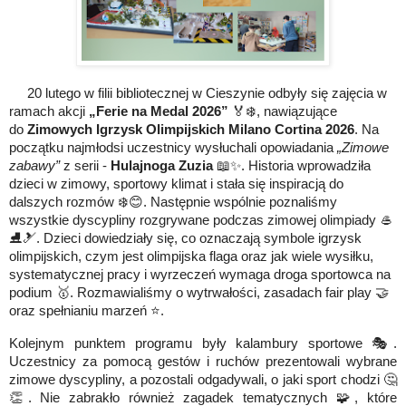
20 lutego w filii bibliotecznej w Cieszynie odbyły się zajęcia w
ramach akcji
„Ferie na Medal 2026”
🏅❄️
, nawiązujące
do
Zimowych Igrzysk Olimpijskich Milano Cortina 2026
.
Na
początku najmłodsi uczestnicy wysłuchali opowiadania
„Zimowe
zabawy”
z serii -
Hulajnoga Zuzia
📖✨
. Historia wprowadziła
dzieci w zimowy, sportowy klimat i stała się inspiracją do
dalszych rozmów
❄️😊
.
Następnie wspólnie poznaliśmy
wszystkie dyscypliny rozgrywane podczas zimowej olimpiady
🥌
⛸️🎿
. Dzieci dowiedziały się, co oznaczają symbole igrzysk
olimpijskich,
czym jest olimpijska flaga oraz jak wiele wysiłku,
systematycznej pracy i wyrzeczeń wymaga droga sportowca na
podium
🥇
. Rozmawialiśmy o wytrwałości, zasadach fair play
🤝
oraz spełnianiu marzeń
⭐
.
Kolejnym punktem programu były kalambury sportowe
🎭
.
Uczestnicy za pomocą gestów i ruchów prezentowali wybrane
zimowe dyscypliny, a pozostali odgadywali, o jaki sport chodzi
🤔
👏
. Nie zabrakło również zagadek tematycznych
🧩
, które