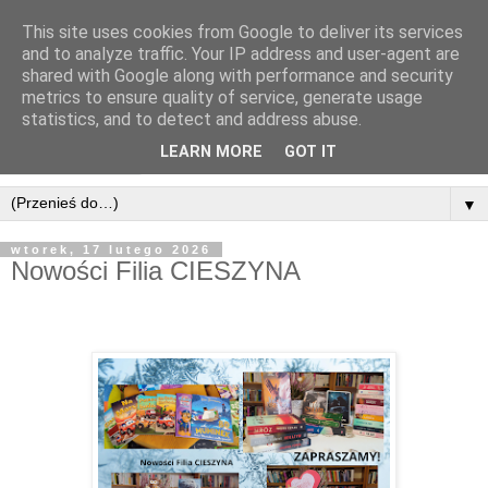
This site uses cookies from Google to deliver its services
and to analyze traffic. Your IP address and user-agent are
shared with Google along with performance and security
metrics to ensure quality of service, generate usage
statistics, and to detect and address abuse.
LEARN MORE
GOT IT
▼
wtorek, 17 lutego 2026
Nowości Filia CIESZYNA