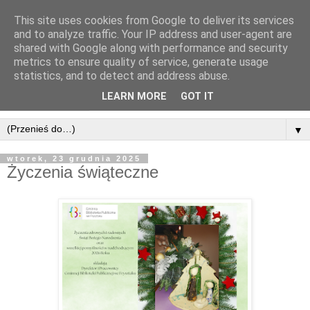
This site uses cookies from Google to deliver its services
and to analyze traffic. Your IP address and user-agent are
shared with Google along with performance and security
metrics to ensure quality of service, generate usage
statistics, and to detect and address abuse.
LEARN MORE
GOT IT
▼
wtorek, 23 grudnia 2025
Życzenia świąteczne