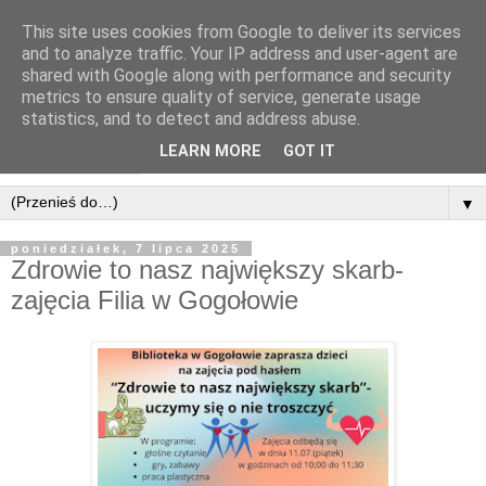
This site uses cookies from Google to deliver its services
and to analyze traffic. Your IP address and user-agent are
shared with Google along with performance and security
metrics to ensure quality of service, generate usage
statistics, and to detect and address abuse.
LEARN MORE
GOT IT
▼
poniedziałek, 7 lipca 2025
Zdrowie to nasz największy skarb-
zajęcia Filia w Gogołowie