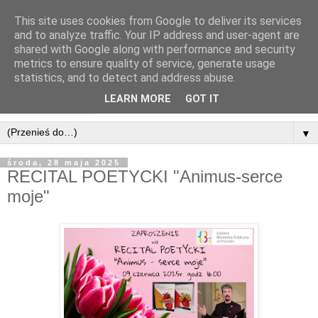
This site uses cookies from Google to deliver its services
and to analyze traffic. Your IP address and user-agent are
shared with Google along with performance and security
metrics to ensure quality of service, generate usage
statistics, and to detect and address abuse.
LEARN MORE
GOT IT
▼
środa, 28 maja 2025
RECITAL POETYCKI "Animus-serce
moje"