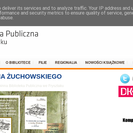
DO
deliver its services and to analyze traffic. Your IP address and
formance and security metrics to ensure quality of service, ge
 abuse.
O BIBLIOTECE
FILIE
REGIONALIA
NOWOŚCI KSIĄŻKOWE
MA ŻUCHOWSKIEGO
nna Biblioteka Publiczna we Frysztaku