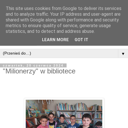
This site uses cookies from Google to deliver its services
and to analyze traffic. Your IP address and user-agent are
shared with Google along with performance and security
metrics to ensure quality of service, generate usage
statistics, and to detect and address abuse.
LEARN MORE
GOT IT
▼
czwartek, 20 czerwca 2024
"Milionerzy" w bibliotece