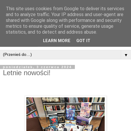
This site uses cookies from Google to deliver its services
and to analyze traffic. Your IP address and user-agent are
shared with Google along with performance and security
metrics to ensure quality of service, generate usage
statistics, and to detect and address abuse.
LEARN MORE
GOT IT
▼
poniedziałek, 3 czerwca 2024
Letnie nowości!