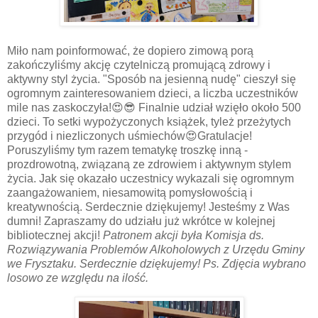
Miło nam poinformować, że dopiero zimową porą
zakończyliśmy akcję czytelniczą promującą zdrowy i
aktywny styl życia. "Sposób na jesienną nudę" cieszył się
ogromnym zainteresowaniem dzieci, a liczba uczestników
mile nas zaskoczyła!😍😎 Finalnie udział wzięło około 500
dzieci. To setki wypożyczonych książek, tyleż przeżytych
przygód i niezliczonych uśmiechów😍Gratulacje!
Poruszyliśmy tym razem tematykę troszkę inną -
prozdrowotną, związaną ze zdrowiem i aktywnym stylem
życia. Jak się okazało uczestnicy wykazali się ogromnym
zaangażowaniem, niesamowitą pomysłowością i
kreatywnością. Serdecznie dziękujemy! Jesteśmy z Was
dumni! Zapraszamy do udziału już wkrótce w kolejnej
bibliotecznej akcji!
Patronem akcji była Komisja ds.
Rozwiązywania Problemów Alkoholowych z Urzędu Gminy
we Frysztaku. Serdecznie dziękujemy!
Ps. Zdjęcia wybrano
losowo ze względu na ilość.