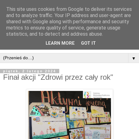
This site uses cookies from Google to deliver its services
and to analyze traffic. Your IP address and user-agent are
shared with Google along with performance and security
metrics to ensure quality of service, generate usage
statistics, and to detect and address abuse.
LEARN MORE
GOT IT
▼
piątek, 2 lutego 2024
Finał akcji "Zdrowi przez cały rok"