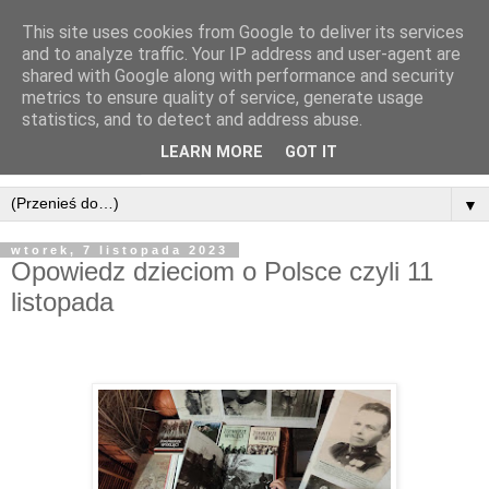
This site uses cookies from Google to deliver its services
and to analyze traffic. Your IP address and user-agent are
shared with Google along with performance and security
metrics to ensure quality of service, generate usage
statistics, and to detect and address abuse.
LEARN MORE
GOT IT
▼
wtorek, 7 listopada 2023
Opowiedz dzieciom o Polsce czyli 11
listopada