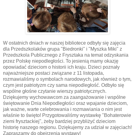
W ostatnich dniach w naszej bibliotece odbyły się zajęcia
dla Przedszkolaków grupa "Biedronki" i "Myszka Miki" z
Przedszkola Publicznego z Frysztaka na temat odzyskania
przez Polskę niepodległości. To jesienią mamy okazję
opowiadać dzieciom o historii ich kraju. Dzieci poznały
najważniejsze postaci związane z 11 listopada,
rozmawialiśmy o symbolach narodowych, jak również o tym,
czym jest patriotyzm czy sama niepodległość. Odbyło się
wspólne głośne czytanie wierszy patriotycznych.
Dziękujemy wychowawcom za zaangażowanie i wspólne
świętowanie Dnia Niepodległości oraz wpajanie dzieciom,
jak ważne, warte celebrowania i rozmawiania o nim jest
właśnie to święto! Przygotowaliśmy wystawkę "Bohaterowie
ziemi frysztackiej", żeby bardziej przybliżyć dzieciom
historię naszego regionu. Dziękujemy za udział w zajęciach!
Zapraszamy do obejrzenia wystawy!