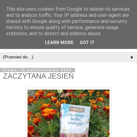
This site uses cookies from Google to deliver its services
and to analyze traffic. Your IP address and user-agent are
shared with Google along with performance and security
metrics to ensure quality of service, generate usage
statistics, and to detect and address abuse.
LEARN MORE
GOT IT
▼
środa, 11 października 2023
ZACZYTANA JESIEŃ