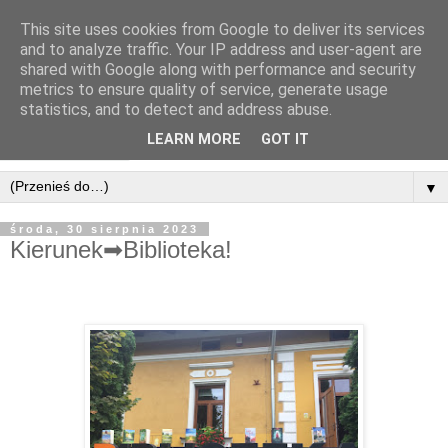
This site uses cookies from Google to deliver its services
and to analyze traffic. Your IP address and user-agent are
shared with Google along with performance and security
metrics to ensure quality of service, generate usage
statistics, and to detect and address abuse.
LEARN MORE
GOT IT
▼
środa, 30 sierpnia 2023
Kierunek➡Biblioteka!