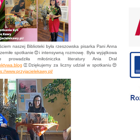
iem naszej Biblioteki była rzeszowska pisarka Pani Anna
rzemiłe spotkanie😍i intensywną rozmowę. Była wyjątkowa
e prowadziła miłośniczka literatury Ania Dral
ektywa.blog
👏Dziękujemy za liczny udział w spotkaniu😍
ps://www.przyjacielekawy.pl/