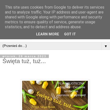
This site uses cookies from Google to deliver its services
and to analyze traffic. Your IP address and user-agent are
shared with Google along with performance and security
metrics to ensure quality of service, generate usage
statistics, and to detect and address abuse.
LEARN MORE
GOT IT
▼
wtorek, 28 marca 2023
Święta tuż, tuż...