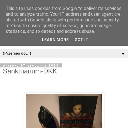
This site uses cookies from Google to deliver its services
and to analyze traffic. Your IP address and user-agent are
shared with Google along with performance and security
metrics to ensure quality of service, generate usage
statistics, and to detect and address abuse.
LEARN MORE
GOT IT
▼
piątek, 27 stycznia 2023
Sanktuarium-DKK