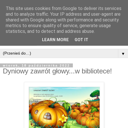
This site uses cookies from Google to deliver its services
and to analyze traffic. Your IP address and user-agent are
shared with Google along with performance and security
metrics to ensure quality of service, generate usage
statistics, and to detect and address abuse.
LEARN MORE
GOT IT
▼
wtorek, 18 października 2022
Dyniowy zawrót głowy...w bibliotece!