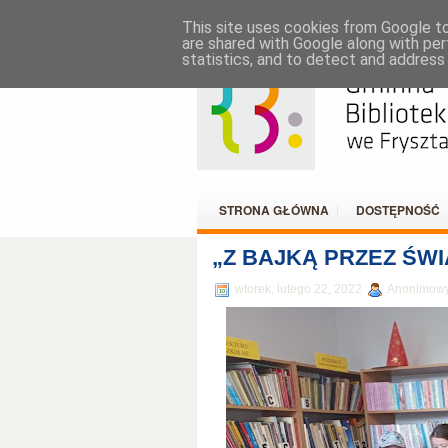
KATALOG ON-LINE
KONTAKT
RO
This site uses cookies from Google to 
are shared with Google along with per
statistics, and to detect and address
STRONA GŁÓWNA
DOSTĘPNOŚĆ
„Z BAJKĄ PRZEZ ŚWI
wtorek, lutego 22, 2022
Anonimow