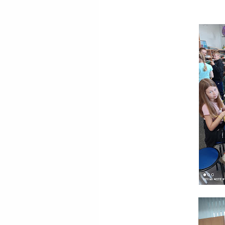
Serdecznie
Alicja J