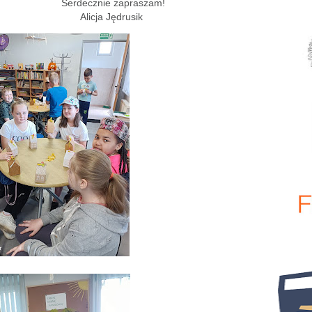
 zapraszam!
ędrusik