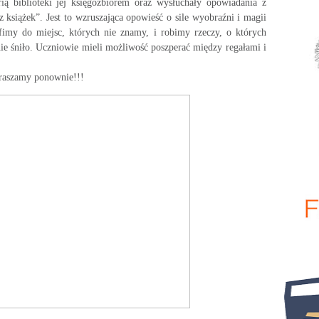
rią biblioteki jej księgozbiorem oraz wysłuchały opowiadania z
z książek”. Jest to wzruszająca opowieść o sile wyobraźni i magii
afimy do miejsc, których nie znamy, i robimy rzeczy, o których
nie śniło. Uczniowie mieli możliwość poszperać między regałami i
praszamy ponownie!!!