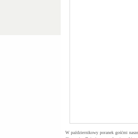
W październikowy poranek gośćmi naszej