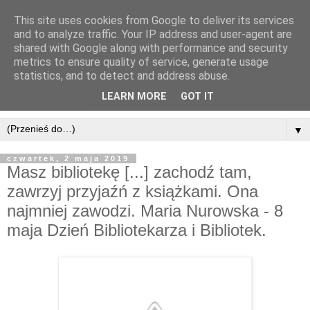
This site uses cookies from Google to deliver its services
and to analyze traffic. Your IP address and user-agent are
shared with Google along with performance and security
metrics to ensure quality of service, generate usage
statistics, and to detect and address abuse.
LEARN MORE
GOT IT
▼
czwartek, 2 maja 2019
Masz bibliotekę [...] zachodź tam,
zawrzyj przyjaźń z książkami. Ona
najmniej zawodzi. Maria Nurowska - 8
maja Dzień Bibliotekarza i Bibliotek.