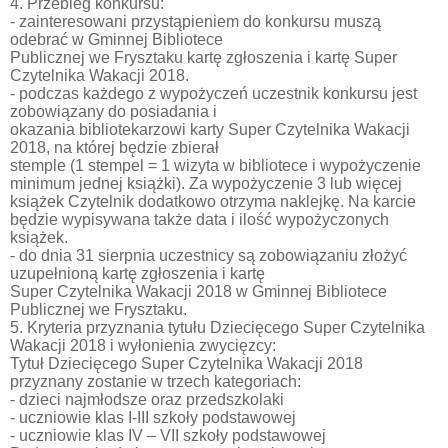
4. Przebieg konkursu:
- zainteresowani przystąpieniem do konkursu muszą
odebrać w Gminnej Bibliotece
Publicznej we Frysztaku kartę zgłoszenia i kartę Super
Czytelnika Wakacji 2018.
- podczas każdego z wypożyczeń uczestnik konkursu jest
zobowiązany do posiadania i
okazania bibliotekarzowi karty Super Czytelnika Wakacji
2018, na której będzie zbierał
stemple (1 stempel = 1 wizyta w bibliotece i wypożyczenie
minimum jednej książki). Za wypożyczenie 3 lub więcej
książek Czytelnik dodatkowo otrzyma naklejkę. Na karcie
będzie wypisywana także data i ilość wypożyczonych
książek.
- do dnia 31 sierpnia uczestnicy są zobowiązaniu złożyć
uzupełnioną kartę zgłoszenia i kartę
Super Czytelnika Wakacji 2018 w Gminnej Bibliotece
Publicznej we Frysztaku.
5. Kryteria przyznania tytułu Dziecięcego Super Czytelnika
Wakacji 2018 i wyłonienia zwycięzcy:
Tytuł Dziecięcego Super Czytelnika Wakacji 2018
przyznany zostanie w trzech kategoriach:
- dzieci najmłodsze oraz przedszkolaki
- uczniowie klas I-III szkoły podstawowej
- uczniowie klas IV – VII szkoły podstawowej