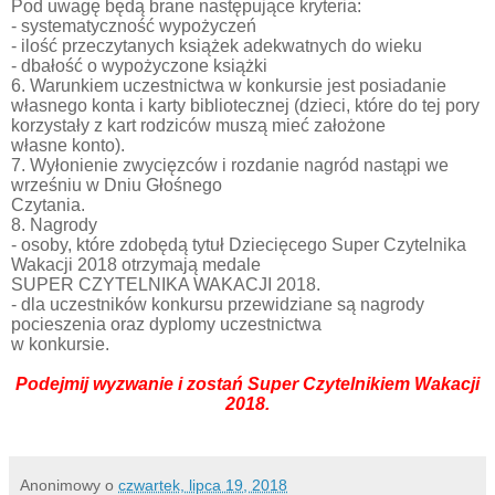
Pod uwagę będą brane następujące kryteria:
- systematyczność wypożyczeń
- ilość przeczytanych książek adekwatnych do wieku
- dbałość o wypożyczone książki
6. Warunkiem uczestnictwa w konkursie jest posiadanie
własnego konta i karty bibliotecznej (dzieci, które do tej pory
korzystały z kart rodziców muszą mieć założone
własne konto).
7. Wyłonienie zwycięzców i rozdanie nagród nastąpi we
wrześniu w Dniu Głośnego
Czytania.
8. Nagrody
- osoby, które zdobędą tytuł Dziecięcego Super Czytelnika
Wakacji 2018 otrzymają medale
SUPER CZYTELNIKA WAKACJI 2018.
- dla uczestników konkursu przewidziane są nagrody
pocieszenia oraz dyplomy uczestnictwa
w konkursie.
Podejmij wyzwanie i zostań Super Czytelnikiem Wakacji
2018.
Anonimowy
o
czwartek, lipca 19, 2018