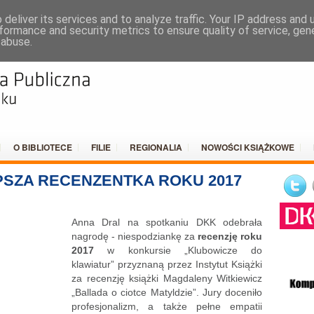
DO
deliver its services and to analyze traffic. Your IP address and
formance and security metrics to ensure quality of service, ge
 abuse.
O BIBLIOTECE
FILIE
REGIONALIA
NOWOŚCI KSIĄŻKOWE
PSZA RECENZENTKA ROKU 2017
Anna Dral na spotkaniu DKK odebrała
nagrodę - niespodziankę za
recenzję roku
2017
w konkursie „Klubowicze do
klawiatur” przyznaną przez Instytut Książki
za recenzję książki Magdaleny Witkiewicz
„Ballada o ciotce Matyldzie”. Jury doceniło
profesjonalizm, a także pełne empatii